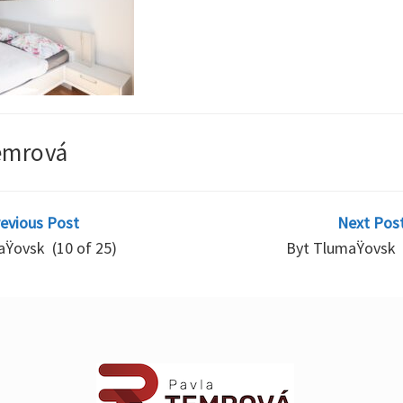
emrová
revious Post
Next Post
Ÿovsk (10 of 25)
Byt TlumaŸovsk 