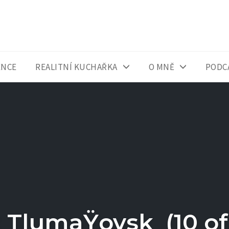
ENCE
REALITNÍ KUCHAŘKA
O MNĚ
PODC
 TlumaŸovsk (10 of