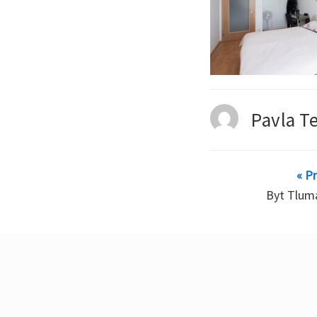
Pavla T
« P
Byt Tluma