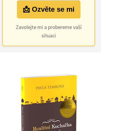
📩 Ozvěte se mi
Zavolejte mi a probereme vaší
situaci