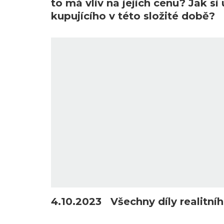
to má vliv na jejich cenu? Jak si
kupujícího v této složité době?
4.10.2023 Všechny díly realitn