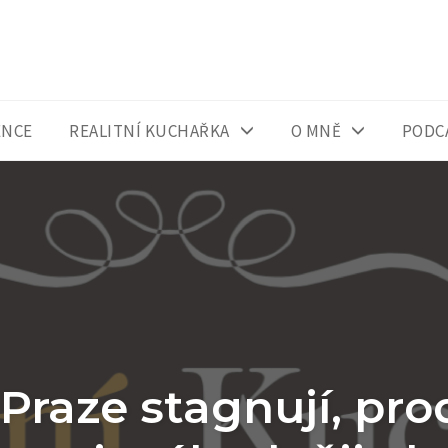
ENCE
REALITNÍ KUCHAŘKA
O MNĚ
PODC
Praze stagnují, prod