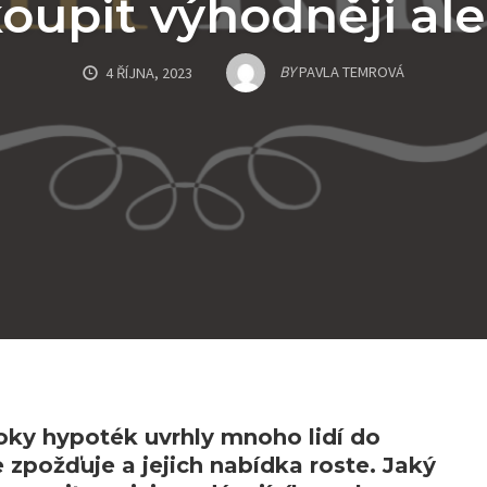
koupit výhodněji al
BY
PAVLA TEMROVÁ
4 ŘÍJNA, 2023
roky hypoték uvrhly mnoho lidí do
 zpožďuje a jejich nabídka roste. Jaký