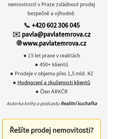
nemovitostí v Praze zvládnout prodej
bezpečně a výhodně.
📞
+420 602 306 045
✉️
pavla@pavlatemrova.cz
🌐
www.pavlatemrova.cz
● 15 let praxe v realitách
● 450+ klientů
● Prodeje v objemu přes 1,5 mld. Kč
●
Hodnocení a zkušenosti klientů
● Člen ARKČR
Autorka knihy a podcastu
Realitní kuchařka
Řešíte prodej nemovitosti?