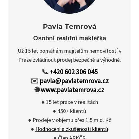
Pavla Temrová
Osobní realitní makléřka
Už 15 let pomáhám majitelům nemovitostí v
Praze zvládnout prodej bezpečně a výhodně.
📞
+420 602 306 045
✉️
pavla@pavlatemrova.cz
🌐
www.pavlatemrova.cz
● 15 let praxe v realitách
● 450+ klientů
● Prodeje v objemu přes 1,5 mld. Kč
●
Hodnocení a zkušenosti klientů
● Člen ARKČR