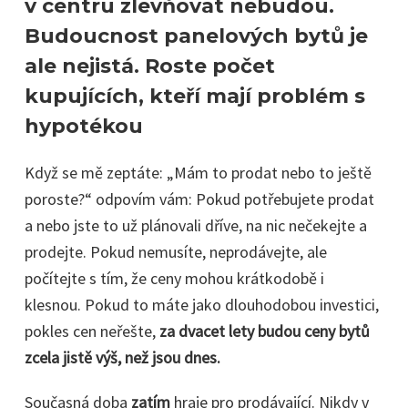
v centru zlevňovat nebudou.
Budoucnost panelových bytů je
ale nejistá. Roste počet
kupujících, kteří mají problém s
hypotékou
Když se mě zeptáte: „Mám to prodat nebo to ještě
poroste?“ odpovím vám: Pokud potřebujete prodat
a nebo jste to už plánovali dříve, na nic nečekejte a
prodejte. Pokud nemusíte, neprodávejte, ale
počítejte s tím, že ceny mohou krátkodobě i
klesnou. Pokud to máte jako dlouhodobou investici,
pokles cen neřešte,
za dvacet lety budou ceny bytů
zcela jistě výš, než jsou dnes.
Současná doba
zatím
hraje pro prodávající. Nikdy v