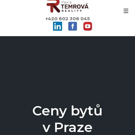
Togg
+420 602 306 045
Skip
to
content
Ceny bytů
v Praze